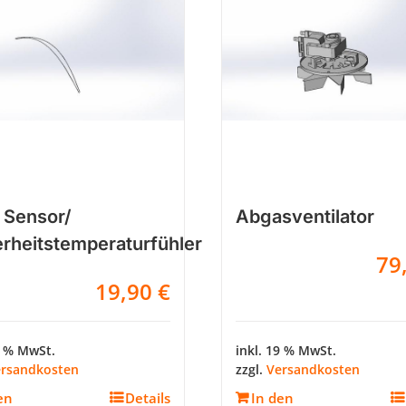
 Sensor/
Abgasventilator
erheitstemperaturfühler
79
19,90
€
9 % MwSt.
inkl. 19 % MwSt.
rsandkosten
zzgl.
Versandkosten
en
Details
In den