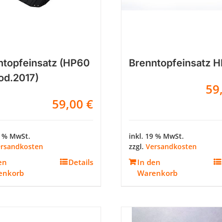
ntopfeinsatz (HP60
Brenntopfeinsatz 
od.2017)
59
59,00
€
9 % MwSt.
inkl. 19 % MwSt.
rsandkosten
zzgl.
Versandkosten
en
Details
In den
enkorb
Warenkorb