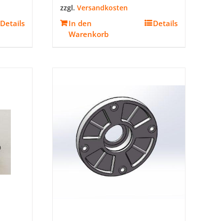
zzgl.
Versandkosten
Details
In den
Details
Warenkorb
e
en
n
seite