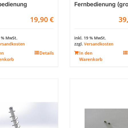
bedienung
Fernbedienung (gr
19,90
€
39
9 % MwSt.
inkl. 19 % MwSt.
rsandkosten
zzgl.
Versandkosten
en
Details
In den
enkorb
Warenkorb