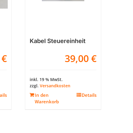
Kabel Steuereinheit
0
€
39,00
€
inkl. 19 % MwSt.
zzgl.
Versandkosten
Kundenbewertungen und Erfahrungen zu
ails
In den
Details
Schenger GmbH
Warenkorb
96%
SEHR GUT
Empfehlungen auf
ProvenExpert.com
4,80 / 5,00