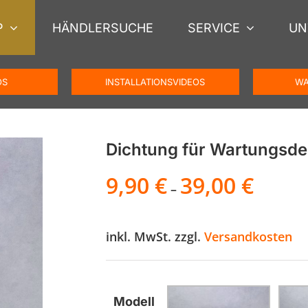
P
HÄNDLERSUCHE
SERVICE
UN
OS
INSTALLATIONSVIDEOS
WA
Dichtung für Wartungsde
9,90
€
39,00
€
–
inkl. MwSt.
zzgl.
Versandkosten
Modell