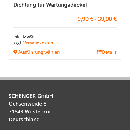
Dichtung für Wartungsdeckel
9,90
€
39,00
€
–
inkl. MwSt.
zzgl.
Versandkosten
Dieses
Ausführung wählen
Details
Produkt
weist
mehrere
Varianten
auf.
Die
Optionen
SCHENGER GmbH
können
Ochsenweide 8
auf
71543 Wüstenrot
der
Deutschland
Produktseite
gewählt