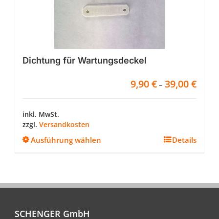
Dichtung für Wartungsdeckel
9,90
€
39,00
€
–
inkl. MwSt.
zzgl.
Versandkosten
Dieses
Ausführung wählen
Details
Produkt
weist
mehrere
Varianten
auf.
Die
Optionen
SCHENGER GmbH