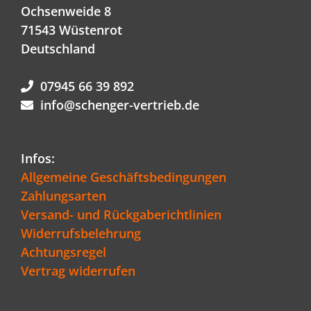
können
Ochsenweide 8
auf
71543 Wüstenrot
der
Deutschland
Produktseite
gewählt
werden
07945 66 39 892
info@schenger-vertrieb.de
Infos:
Allgemeine Geschäftsbedingungen
Zahlungsarten
Versand- und Rückgaberichtlinien
Widerrufsbelehrung
Achtungsregel
Vertrag widerrufen