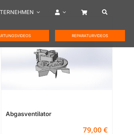
TERNEHMEN
RTUNGSVIDEOS
REPARATURVIDEOS
Abgasventilator
79,00
€