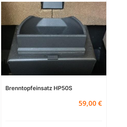
Brenntopfeinsatz HP50S
59,00
€