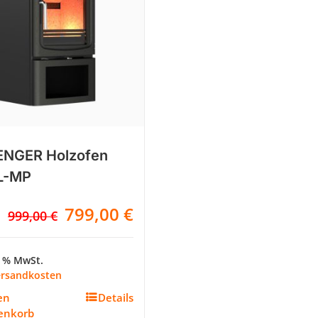
NGER Holzofen
L-MP
Ursprünglicher
Aktueller
799,00
€
999,00
€
Preis
Preis
war:
ist:
9 % MwSt.
999,00 €
799,00 €.
rsandkosten
en
Details
enkorb