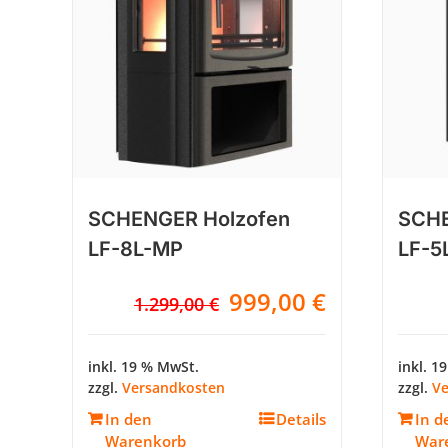
SCHENGER Holzofen
SCHE
LF-8L-MP
LF-5
Ursprünglicher
Aktueller
999,00
€
1.299,00
€
Preis
Preis
war:
ist:
inkl. 19 % MwSt.
inkl. 1
1.299,00 €
999,00 €.
zzgl.
Versandkosten
zzgl.
Ve
In den
Details
In d
Warenkorb
War