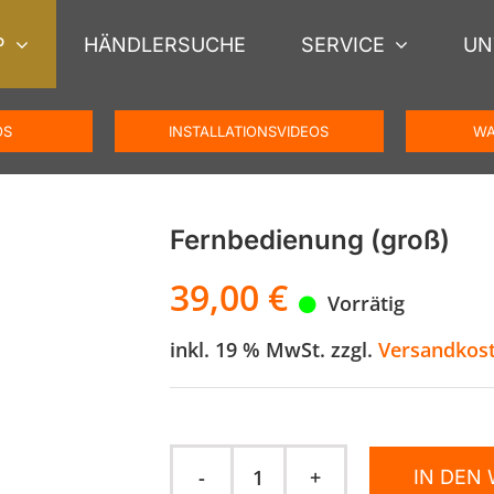
P
HÄNDLERSUCHE
SERVICE
UN
OS
INSTALLATIONSVIDEOS
WA
Fernbedienung (groß)
39,00
€
Vorrätig
inkl. 19 % MwSt.
zzgl.
Versandkos
IN DEN
Fernbedienung