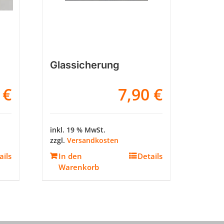
Glassicherung
0
€
7,90
€
inkl. 19 % MwSt.
zzgl.
Versandkosten
Kundenbewertungen und Erfahrungen zu
ails
In den
Details
Schenger GmbH
Warenkorb
96%
SEHR GUT
Empfehlungen auf
ProvenExpert.com
4,80 / 5,00