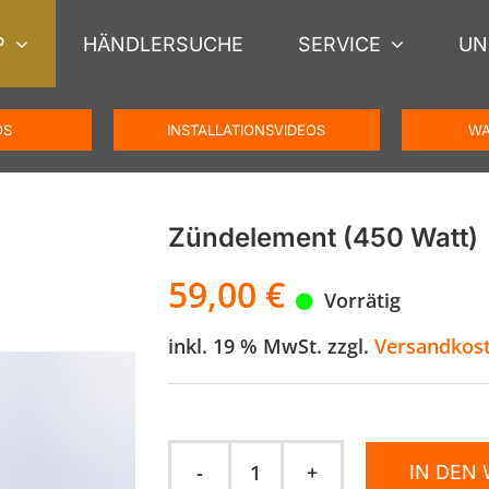
P
HÄNDLERSUCHE
SERVICE
UN
OS
INSTALLATIONSVIDEOS
WA
Zündelement (450 Watt)
59,00
€
Vorrätig
inkl. 19 % MwSt.
zzgl.
Versandkos
IN DEN
Zündelement