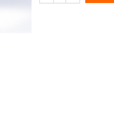
(450
Watt)
Menge