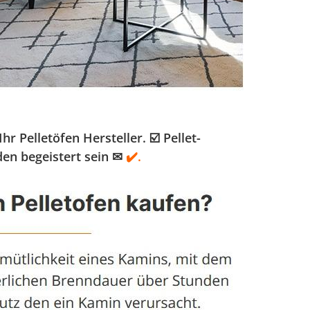
 Pelletöfen Hersteller. ☑️ Pellet-
den begeistert sein ✉
✔️.