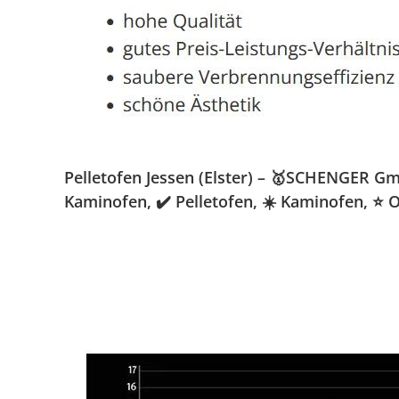
Pelletofen Jessen (Elster) – 🥇SCHENGER Gmb
Kaminofen, ✔️ Pelletofen, ☀️ Kaminofen, ⭐ O