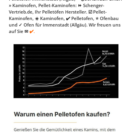
» Kaminofen, Pellet-Kaminofen: ⏩ Schenger-
Vertrieb.de, Ihr Pelletöfen Hersteller. ☑️ Pellet-
Kaminofen, ☀️ Kaminofen, ✔️ Pelletofen, ⭐ Ofenbau
und ✓ Ofen für Immenstadt (Allgäu). Wir freuen uns
auf Sie ✉
✔️.