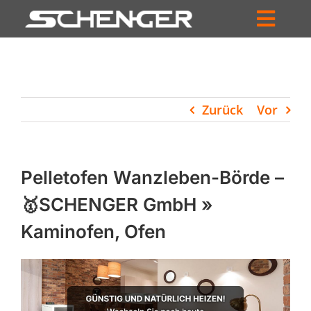
Zum
Inhalt
Toggl
springen
HOME
Navig
ZUM SHOP
Zurück
Vor
HÄNDLERSUCHE
SERVICE
Pelletofen Wanzleben-Börde –
UNTERNEHMEN
🥇SCHENGER GmbH »
Kaminofen, Ofen
PROFIL
WARENKORB
PRODUCTS
SEARCH