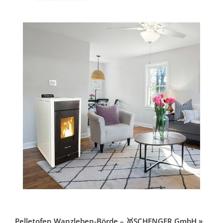
Pelletofen Wanzleben-Börde – 🥇SCHENGER GmbH »