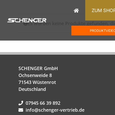
Zum
Inhalt
ZUM SHO
springen
Es wurden keine Produkte gefunden, di
PRODUKTVIDE
SCHENGER GmbH
Ochsenweide 8
71543 Wüstenrot
Deutschland
07945 66 39 892
info@schenger-vertrieb.de