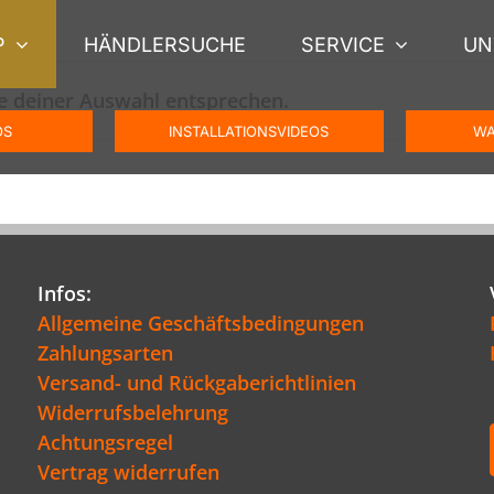
P
HÄNDLERSUCHE
SERVICE
UN
e deiner Auswahl entsprechen.
OS
INSTALLATIONSVIDEOS
WA
Infos:
Allgemeine Geschäftsbedingungen
Zahlungsarten
Versand- und Rückgaberichtlinien
Widerrufsbelehrung
Achtungsregel
Vertrag widerrufen