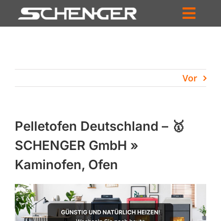
Zum
Inhalt
Toggl
springen
HOME
Navig
ZUM SHOP
Vor
HÄNDLERSUCHE
SERVICE
Pelletofen Deutschland – 🥇
UNTERNEHMEN
SCHENGER GmbH »
Kaminofen, Ofen
PROFIL
WARENKORB
PRODUCTS
SEARCH