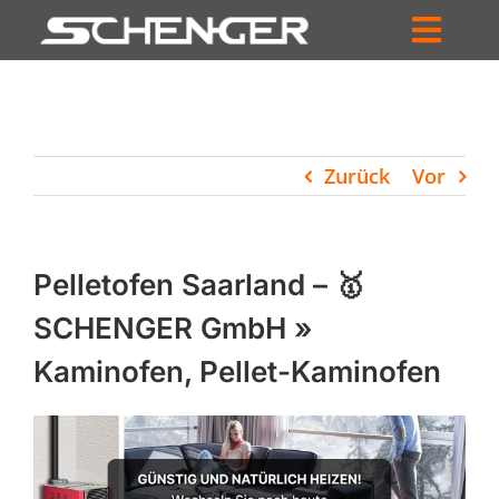
Zum
Inhalt
Toggl
springen
HOME
Navig
ZUM SHOP
Zurück
Vor
HÄNDLERSUCHE
SERVICE
Pelletofen Saarland – 🥇
UNTERNEHMEN
SCHENGER GmbH »
Kaminofen, Pellet-Kaminofen
PROFIL
WARENKORB
PRODUCTS
SEARCH