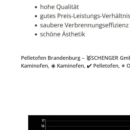
Pelletofen Brandenburg – 🥇SCHENGER GmbH »
Kaminofen, ☀️ Kaminofen, ✔️ Pelletofen, ⭐ 