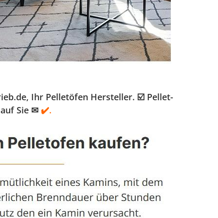
de, Ihr Pelletöfen Hersteller. ☑️ Pellet-
auf Sie ✉
✔️.