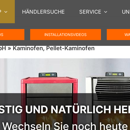
P
HÄNDLERSUCHE
SERVICE
UN
OS
INSTALLATIONSVIDEOS
WA
bH » Kaminofen, Pellet-Kaminofen