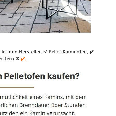
töfen Hersteller. ☑️ Pellet-Kaminofen, ✔️
eistern ✉
✔️.