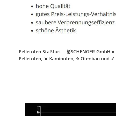
Pelletofen Staßfurt – 🥇SCHENGER GmbH » Ka
Pelletofen, ☀️ Kaminofen, ⭐ Ofenbau und ✓ 