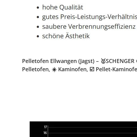
Pelletofen Ellwangen (Jagst) – 🥇SCHENGER 
Pelletofen, ☀️ Kaminofen, ☑️ Pellet-Kamino