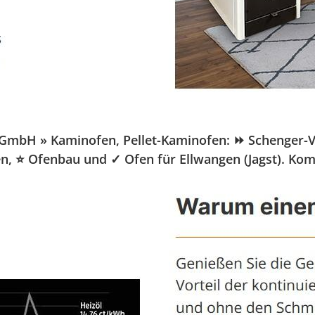
GmbH » Kaminofen, Pellet-Kaminofen: ⏩ Schenger-Vert
fen, ⭐ Ofenbau und ✓ Ofen für Ellwangen (Jagst). K