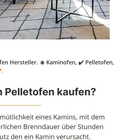
n Hersteller. ☀️ Kaminofen, ✔️ Pelletofen,
️.