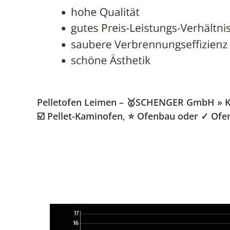
Pelletofen Leimen – 🥇SCHENGER GmbH » Kami
☑️ Pellet-Kaminofen, ⭐ Ofenbau oder ✓ Ofen