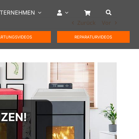
TERNEHMEN
Zurück
Vor
RTUNGSVIDEOS
REPARATURVIDEOS