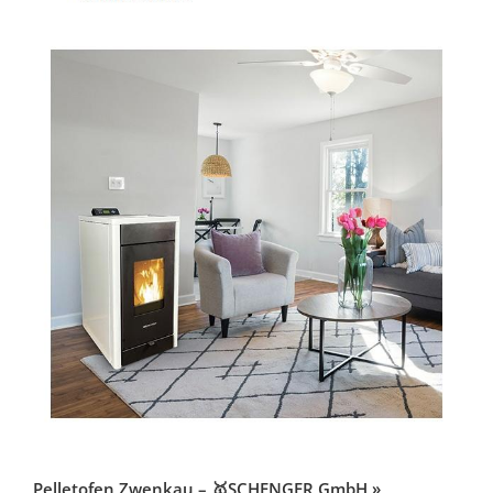
Pelletofen Zwenkau – 🥇SCHENGER GmbH »