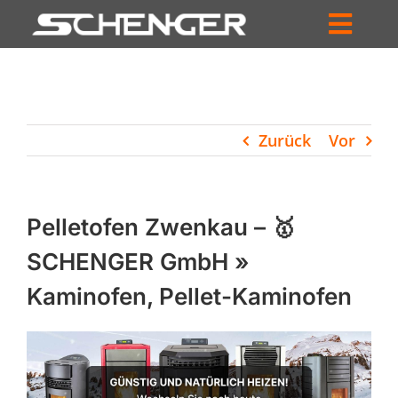
Zum
Inhalt
Toggl
springen
HOME
Navig
ZUM SHOP
Zurück
Vor
HÄNDLERSUCHE
SERVICE
Pelletofen Zwenkau – 🥇
UNTERNEHMEN
SCHENGER GmbH »
Kaminofen, Pellet-Kaminofen
PROFIL
WARENKORB
PRODUCTS
SEARCH