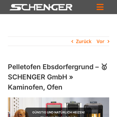
Zum
Inhalt
Toggl
springen
HOME
Navig
ZUM SHOP
Zurück
Vor
HÄNDLERSUCHE
SERVICE
Pelletofen Ebsdorfergrund – 🥇
UNTERNEHMEN
SCHENGER GmbH »
Kaminofen, Ofen
PROFIL
WARENKORB
PRODUCTS
SEARCH