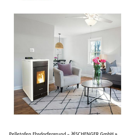
Pelletofen Ebsdorfergrund – 🥇SCHENGER GmbH »