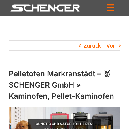
Zum
Inhalt
Toggl
springen
HOME
Navig
ZUM SHOP
Zurück
Vor
HÄNDLERSUCHE
SERVICE
Pelletofen Markranstädt – 🥇
UNTERNEHMEN
SCHENGER GmbH »
Kaminofen, Pellet-Kaminofen
PROFIL
WARENKORB
PRODUCTS
SEARCH