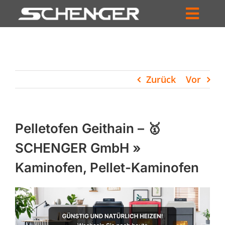
Zum
Inhalt
Toggl
springen
HOME
Navig
ZUM SHOP
Zurück
Vor
HÄNDLERSUCHE
SERVICE
Pelletofen Geithain – 🥇
UNTERNEHMEN
SCHENGER GmbH »
Kaminofen, Pellet-Kaminofen
PROFIL
WARENKORB
PRODUCTS
SEARCH