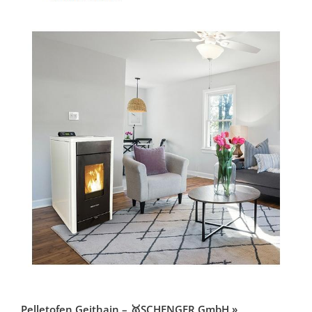
Pelletofen Geithain – 🥇SCHENGER GmbH »