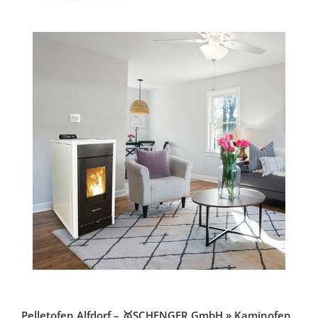
Pelletofen Alfdorf – 🥇SCHENGER GmbH » Kaminofen,