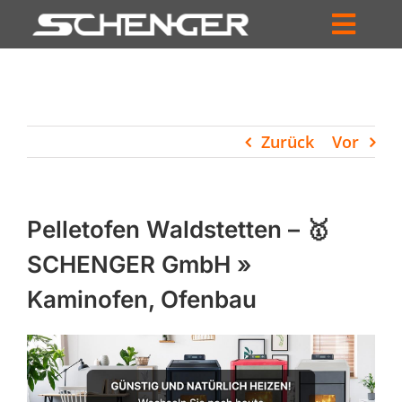
Zum
Inhalt
Toggl
springen
HOME
Navig
ZUM SHOP
Zurück
Vor
HÄNDLERSUCHE
SERVICE
Pelletofen Waldstetten – 🥇
UNTERNEHMEN
SCHENGER GmbH »
Kaminofen, Ofenbau
PROFIL
WARENKORB
PRODUCTS
SEARCH