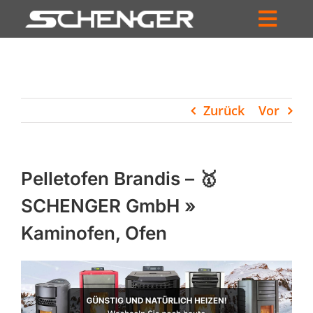
Zum
Inhalt
Toggl
springen
HOME
Navig
ZUM SHOP
Zurück
Vor
HÄNDLERSUCHE
SERVICE
Pelletofen Brandis – 🥇
UNTERNEHMEN
SCHENGER GmbH »
Kaminofen, Ofen
PROFIL
WARENKORB
PRODUCTS
SEARCH