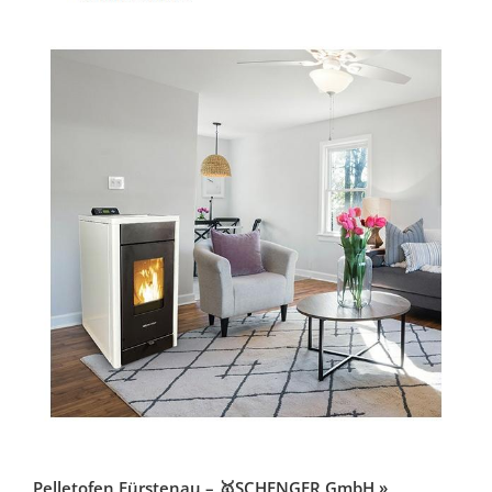
Pelletofen Fürstenau – 🥇SCHENGER GmbH »