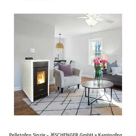
Pelletofen Sinzig – 🥇SCHENGER GmbH » Kaminofen,