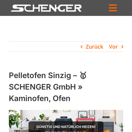
Zum
Inhalt
Toggl
springen
HOME
Navig
ZUM SHOP
Zurück
Vor
HÄNDLERSUCHE
SERVICE
Pelletofen Sinzig – 🥇
UNTERNEHMEN
SCHENGER GmbH »
Kaminofen, Ofen
PROFIL
WARENKORB
PRODUCTS
SEARCH