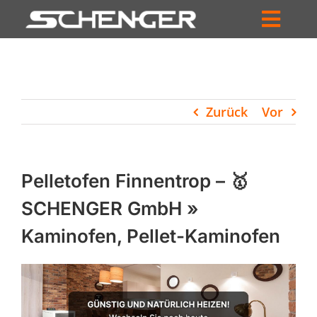
Zum
Inhalt
Toggl
springen
HOME
Navig
ZUM SHOP
Zurück
Vor
HÄNDLERSUCHE
SERVICE
Pelletofen Finnentrop – 🥇
UNTERNEHMEN
SCHENGER GmbH »
Kaminofen, Pellet-Kaminofen
PROFIL
WARENKORB
PRODUCTS
SEARCH