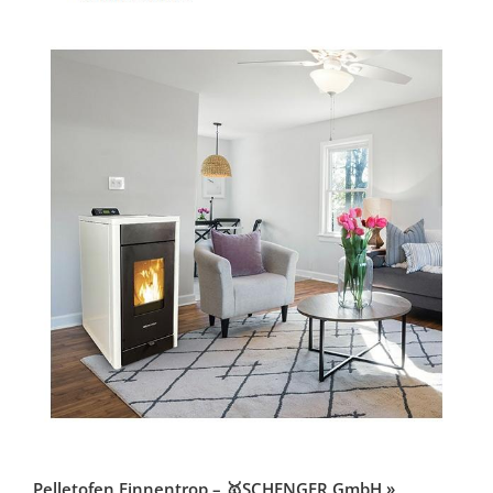
Pelletofen Finnentrop – 🥇SCHENGER GmbH »