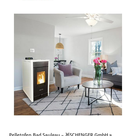
Pelletofen Bad Saulgau – 🥇SCHENGER GmbH »