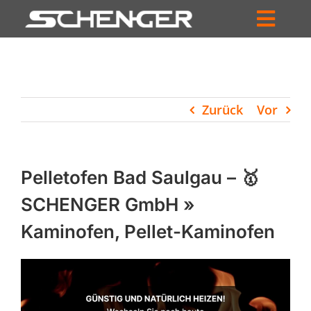
Zum
Inhalt
Toggl
springen
HOME
Navig
ZUM SHOP
Zurück
Vor
HÄNDLERSUCHE
SERVICE
Pelletofen Bad Saulgau – 🥇
UNTERNEHMEN
SCHENGER GmbH »
Kaminofen, Pellet-Kaminofen
PROFIL
WARENKORB
PRODUCTS
SEARCH