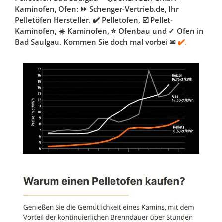
Kaminofen, Ofen: ⏩ Schenger-Vertrieb.de, Ihr
Pelletöfen Hersteller. ✔️ Pelletofen, ☑️ Pellet-
Kaminofen, ☀️ Kaminofen, ⭐ Ofenbau und ✓ Ofen in
Bad Saulgau. Kommen Sie doch mal vorbei ✉
✔️.