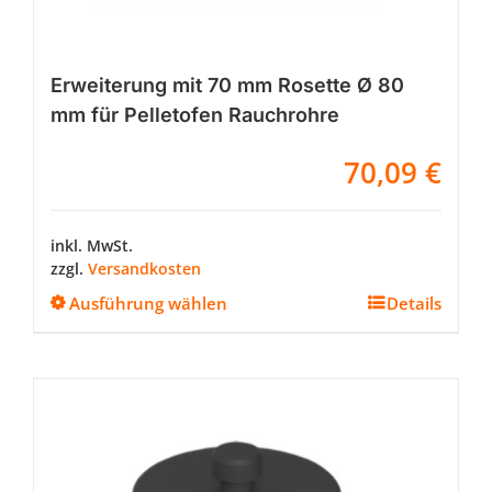
Erweiterung mit 70 mm Rosette Ø 80
mm für Pelletofen Rauchrohre
70,09
€
inkl. MwSt.
zzgl.
Versandkosten
Dieses
Ausführung wählen
Details
Produkt
weist
mehrere
Varianten
auf.
Die
Optionen
können