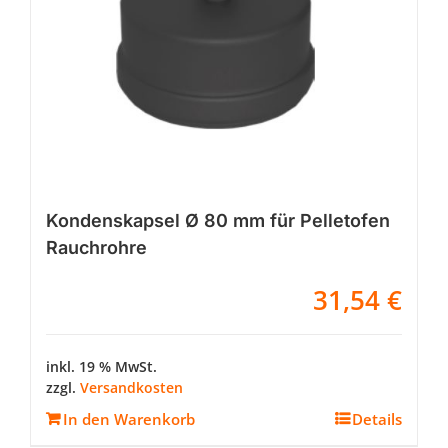
auf
der
Produktseite
gewählt
werden
Kondenskapsel Ø 80 mm für Pelletofen
Rauchrohre
31,54
€
inkl. 19 % MwSt.
zzgl.
Versandkosten
In den Warenkorb
Details