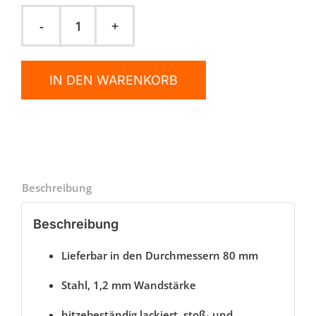
Rosette
70
mm
IN DEN WARENKORB
Randbreite
Ø
80
mm
für
Pelletofen
Beschreibung
Rauchrohre
Menge
Beschreibung
Lieferbar in den Durchmessern 80 mm
Stahl, 1,2 mm Wandstärke
hitzebeständig lackiert, stoß- und