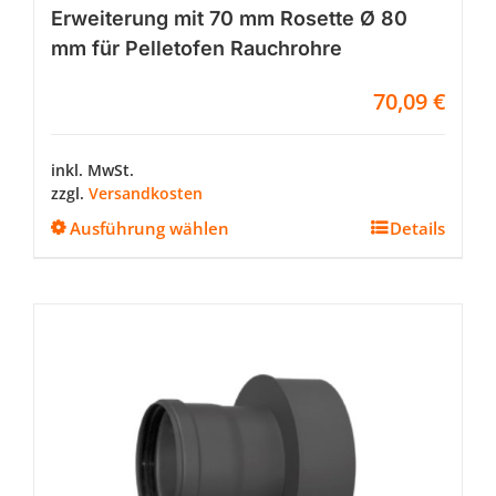
Erweiterung mit 70 mm Rosette Ø 80
mm für Pelletofen Rauchrohre
70,09
€
inkl. MwSt.
zzgl.
Versandkosten
Dieses
Ausführung wählen
Details
Produkt
weist
mehrere
Varianten
auf.
Die
Optionen
können
auf
der
Produktseite