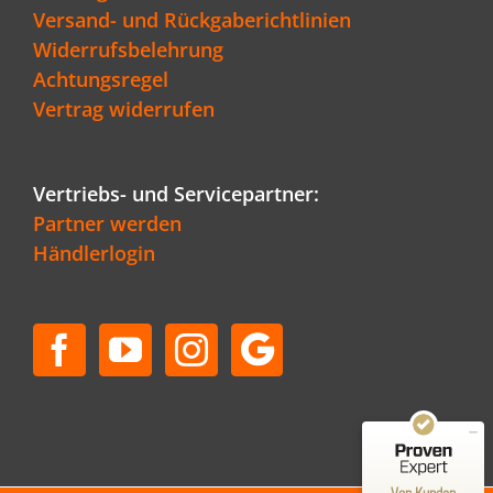
Versand- und Rückgaberichtlinien
Widerrufsbelehrung
Achtungsregel
Vertrag widerrufen
Vertriebs- und Servicepartner:
Partner werden
Händlerlogin
Kundenbewertungen und Erfahrungen zu
Schenger GmbH
SEHR GUT
96%
Empfehlungen auf
ProvenExpert.com
4,80 / 5,00
50
36
Bewertungen auf
Bewertungen von 1
Von Kunden