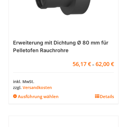
gewählt
werden
Erweiterung mit Dichtung Ø 80 mm für
Pelletofen Rauchrohre
56,17
€
62,00
€
–
inkl. MwSt.
zzgl.
Versandkosten
Dieses
Ausführung wählen
Details
Produkt
weist
mehrere
Varianten
auf.