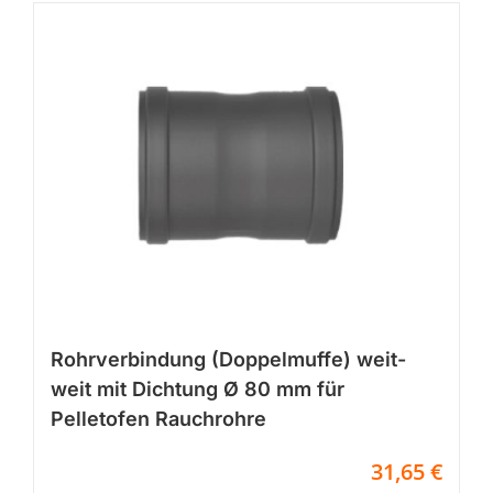
Varianten
auf.
Die
Optionen
können
auf
der
Produktseite
gewählt
werden
Rohrverbindung (Doppelmuffe) weit-
weit mit Dichtung Ø 80 mm für
Pelletofen Rauchrohre
31,65
€