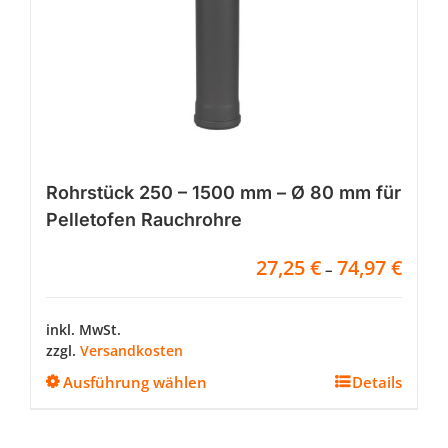
Rohrstück 250 – 1500 mm – Ø 80 mm für
Pelletofen Rauchrohre
27,25
€
74,97
€
–
inkl. MwSt.
zzgl.
Versandkosten
Dieses
Ausführung wählen
Details
Produkt
weist
mehrere