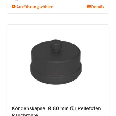
Dieses
Ausführung wählen
Details
Produkt
weist
mehrere
Varianten
auf.
Die
Optionen
können
auf
der
Produktseite
gewählt
werden
Kondenskapsel Ø 80 mm für Pelletofen
Rauchrohre