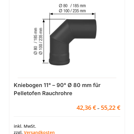
Die
Optionen
können
auf
der
Produktseite
gewählt
werden
Kniebogen 11° – 90° Ø 80 mm für
Pelletofen Rauchrohre
42,36
€
55,22
€
–
inkl. MwSt.
zzgl.
Versandkosten