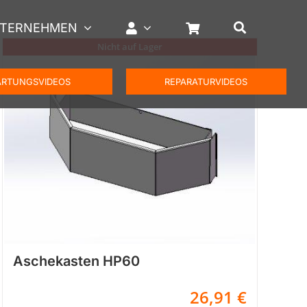
TERNEHMEN
Nicht auf Lager
RTUNGSVIDEOS
REPARATURVIDEOS
Aschekasten HP60
26,91
€