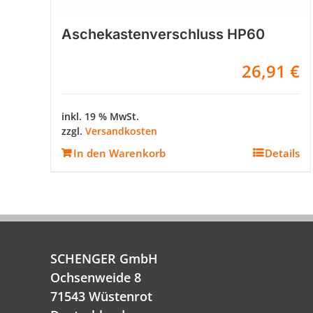
Aschekastenverschluss HP60
26,91
€
inkl. 19 % MwSt.
zzgl.
Versandkosten
In den Warenkorb
Details
SCHENGER GmbH
Ochsenweide 8
71543 Wüstenrot