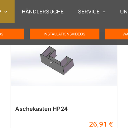
P
HÄNDLERSUCHE
SERVICE
UN
OS
INSTALLATIONSVIDEOS
WA
Aschekasten HP24
26,91
€