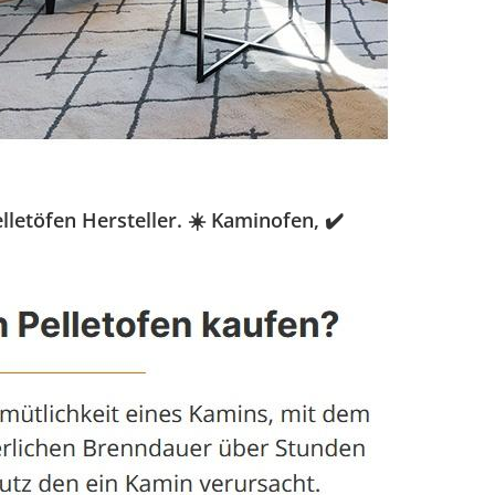
etöfen Hersteller. ☀️ Kaminofen, ✔️