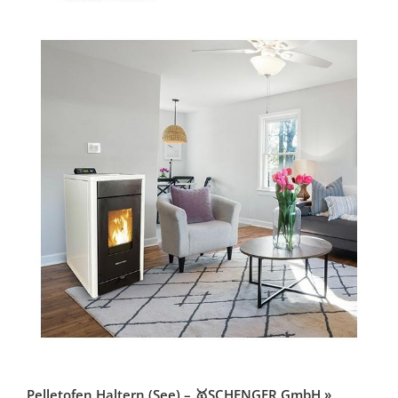
Pelletofen Haltern (See) – 🥇SCHENGER GmbH »