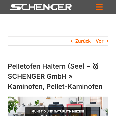
Zum
Inhalt
Toggl
springen
HOME
Navig
ZUM SHOP
Zurück
Vor
HÄNDLERSUCHE
SERVICE
Pelletofen Haltern (See) – 🥇
UNTERNEHMEN
SCHENGER GmbH »
Kaminofen, Pellet-Kaminofen
PROFIL
WARENKORB
PRODUCTS
SEARCH