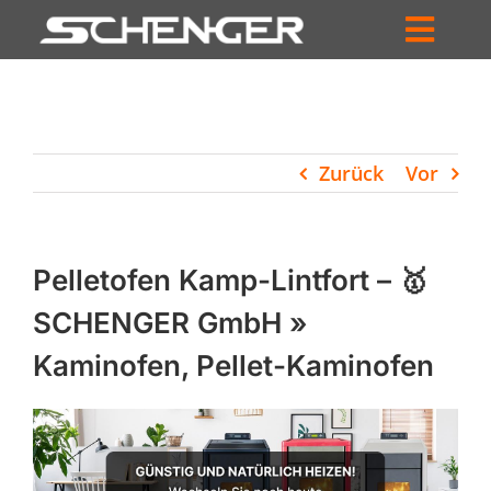
Zum
Inhalt
Toggl
springen
HOME
Navig
ZUM SHOP
Zurück
Vor
HÄNDLERSUCHE
SERVICE
Pelletofen Kamp-Lintfort – 🥇
UNTERNEHMEN
SCHENGER GmbH »
Kaminofen, Pellet-Kaminofen
PROFIL
WARENKORB
PRODUCTS
SEARCH