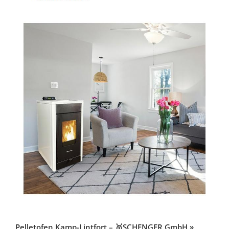
Pelletofen Kamp-Lintfort – 🥇SCHENGER GmbH »