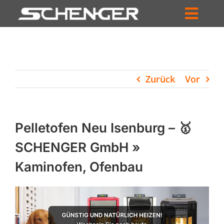
Zum
Inhalt
Toggl
springen
HOME
Navig
ZUM SHOP
Zurück
Vor
HÄNDLERSUCHE
SERVICE
Pelletofen Neu Isenburg – 🥇
UNTERNEHMEN
SCHENGER GmbH »
Kaminofen, Ofenbau
PROFIL
WARENKORB
PRODUCTS
SEARCH