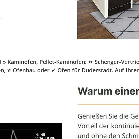
Kaminofen, Pellet-Kaminofen: ⏩ Schenger-Vertrieb.d
fen, ⭐ Ofenbau oder ✓ Ofen für Duderstadt. Auf Ihre