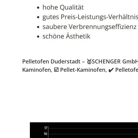
Pelletofen Duderstadt – 🥇SCHENGER GmbH » 
Kaminofen, ☑️ Pellet-Kaminofen, ✔️ Pelleto