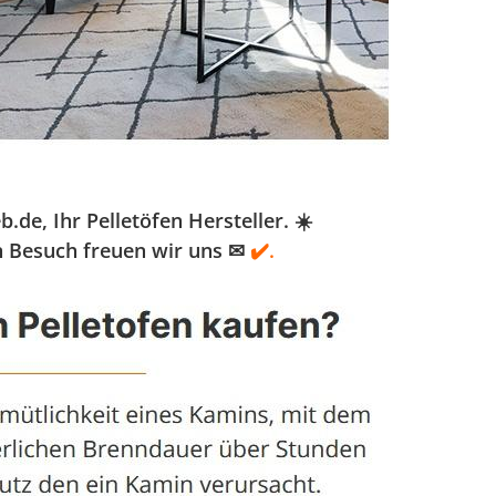
e, Ihr Pelletöfen Hersteller. ☀️
n Besuch freuen wir uns ✉
✔️.