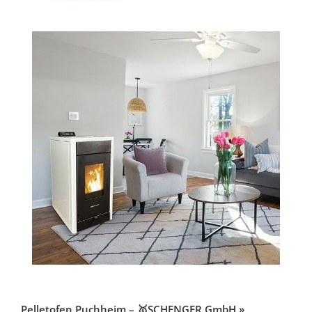
Pelletofen Puchheim – 🥇SCHENGER GmbH »