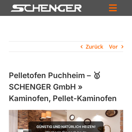
Zum
Inhalt
Toggl
springen
HOME
Navig
ZUM SHOP
Zurück
Vor
HÄNDLERSUCHE
SERVICE
Pelletofen Puchheim – 🥇
UNTERNEHMEN
SCHENGER GmbH »
Kaminofen, Pellet-Kaminofen
PROFIL
WARENKORB
PRODUCTS
SEARCH