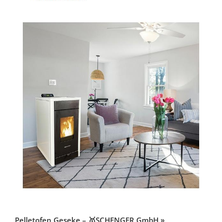
Pelletofen Geseke – 🥇SCHENGER GmbH »