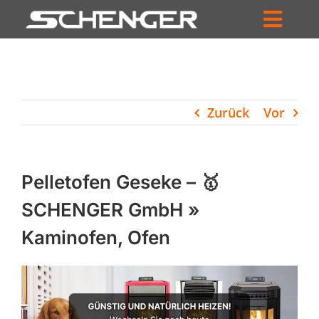
Zum
Inhalt
Toggl
springen
HOME
Navig
ZUM SHOP
Zurück
Vor
HÄNDLERSUCHE
SERVICE
Pelletofen Geseke – 🥇
UNTERNEHMEN
SCHENGER GmbH »
Kaminofen, Ofen
PROFIL
WARENKORB
PRODUCTS
SEARCH