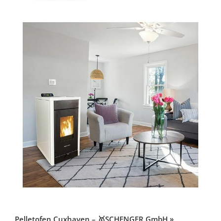
Pelletofen Cuxhaven – 🥇SCHENGER GmbH »