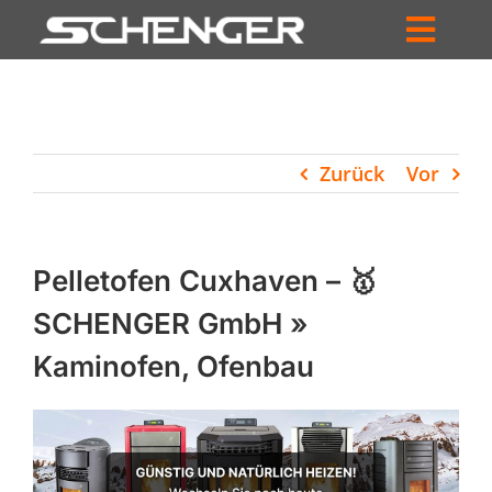
Zum
Inhalt
Toggl
springen
HOME
Navig
ZUM SHOP
Zurück
Vor
HÄNDLERSUCHE
SERVICE
Pelletofen Cuxhaven – 🥇
UNTERNEHMEN
SCHENGER GmbH »
Kaminofen, Ofenbau
PROFIL
WARENKORB
PRODUCTS
SEARCH