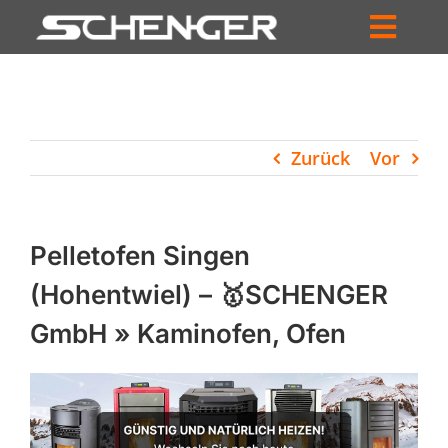
Zum
Inhalt
Toggl
springen
HOME
Navig
ZUM SHOP
Zurück
Vor
HÄNDLERSUCHE
SERVICE
Pelletofen Singen
UNTERNEHMEN
(Hohentwiel) – 🥇SCHENGER
GmbH » Kaminofen, Ofen
PROFIL
WARENKORB
PRODUCTS
SEARCH