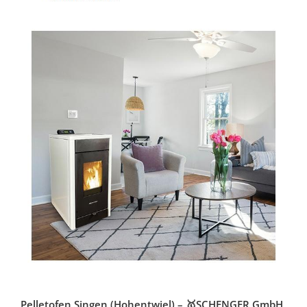
Pelletofen Singen (Hohentwiel) – 🥇SCHENGER GmbH