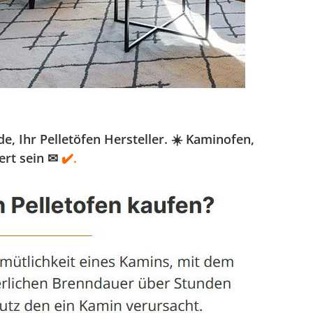
 Ihr Pelletöfen Hersteller. ☀️ Kaminofen,
ert sein ✉
✔️.