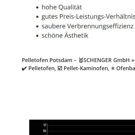
Pelletofen Potsdam – 🥇SCHENGER GmbH » Ka
✔️ Pelletofen, ☑️ Pellet-Kaminofen, ⭐ Ofen