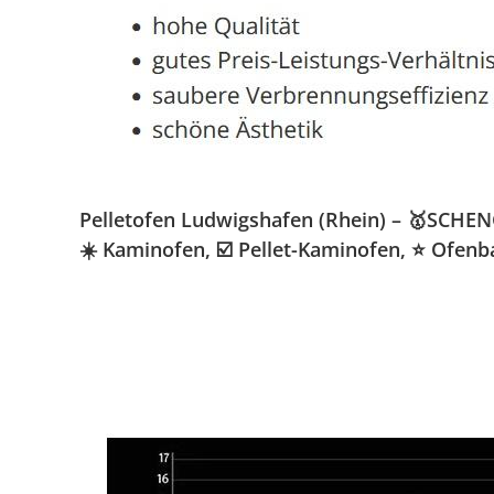
Pelletofen Ludwigshafen (Rhein) – 🥇SCHENG
☀️ Kaminofen, ☑️ Pellet-Kaminofen, ⭐ Ofenb