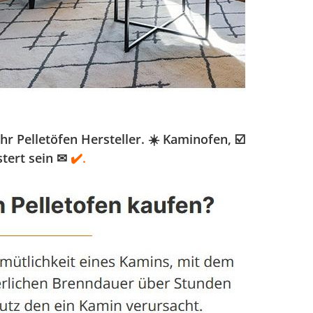
 Pelletöfen Hersteller. ☀️ Kaminofen, ☑️
tert sein ✉
✔️.