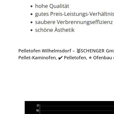
Pelletofen Wilhelmsdorf – 🥇SCHENGER GmbH
Pellet-Kaminofen, ✔️ Pelletofen, ⭐ Ofenbau