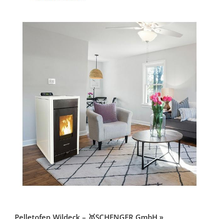
Pelletofen Wildeck – 🥇SCHENGER GmbH »