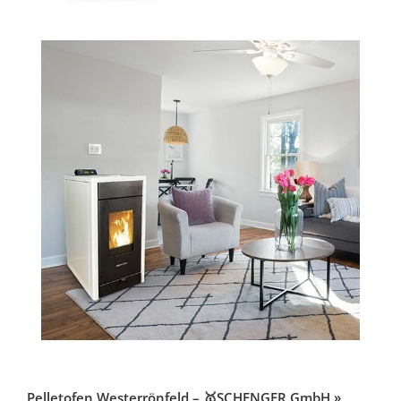
Pelletofen Westerrönfeld – 🥇SCHENGER GmbH »