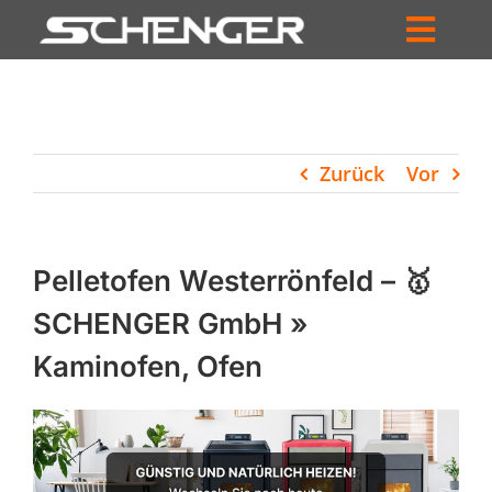
Zum
Inhalt
Toggl
springen
HOME
Navig
ZUM SHOP
Zurück
Vor
HÄNDLERSUCHE
SERVICE
Pelletofen Westerrönfeld – 🥇
UNTERNEHMEN
SCHENGER GmbH »
Kaminofen, Ofen
PROFIL
WARENKORB
PRODUCTS
SEARCH