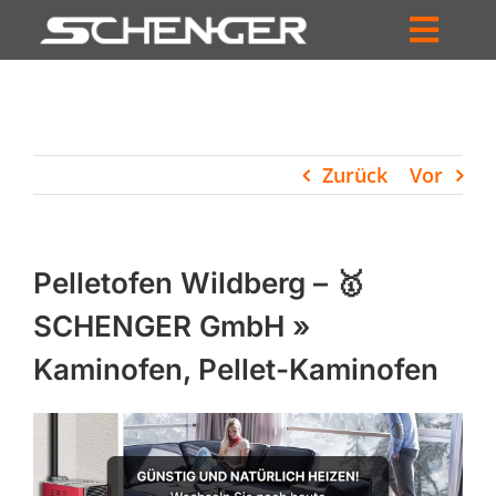
Zum
Inhalt
Toggl
springen
HOME
Navig
ZUM SHOP
Zurück
Vor
HÄNDLERSUCHE
SERVICE
Pelletofen Wildberg – 🥇
UNTERNEHMEN
SCHENGER GmbH »
Kaminofen, Pellet-Kaminofen
PROFIL
WARENKORB
PRODUCTS
SEARCH