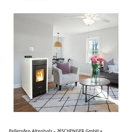
Pelletofen Altenholz – 🥇SCHENGER GmbH »