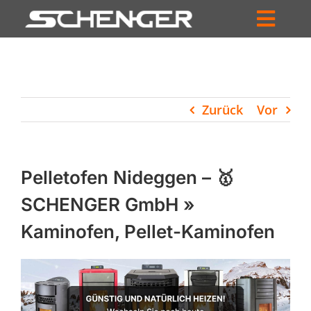
Zum
Inhalt
Toggl
springen
HOME
Navig
ZUM SHOP
Zurück
Vor
HÄNDLERSUCHE
SERVICE
Pelletofen Nideggen – 🥇
UNTERNEHMEN
SCHENGER GmbH »
Kaminofen, Pellet-Kaminofen
PROFIL
WARENKORB
PRODUCTS
SEARCH