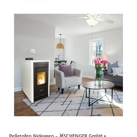
Pelletofen Nideggen – 🥇SCHENGER GmbH »