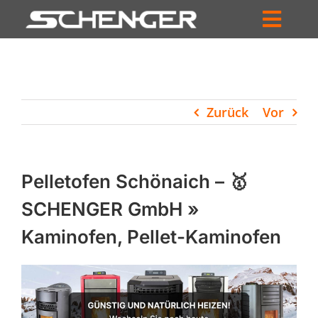
Zum
Inhalt
Toggl
springen
HOME
Navig
ZUM SHOP
Zurück
Vor
HÄNDLERSUCHE
SERVICE
Pelletofen Schönaich – 🥇
UNTERNEHMEN
SCHENGER GmbH »
Kaminofen, Pellet-Kaminofen
PROFIL
WARENKORB
PRODUCTS
SEARCH