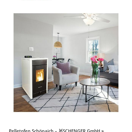
Pelletofen Schönaich – 🥇SCHENGER GmbH »